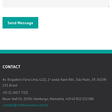
CONTACT
Av. Brigadeiro Faria Lima, 4221, 1º andar Itaim Bibi , São Paulo, SP, 04538-
133, Brasil
+55 11 2657-7321
Neuer Wall 10, 20354 Hamburgo, Alemanha. +49 40 822 153 081
contato@coelhomoreira.com.br