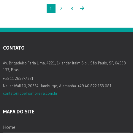
1
2
3
CONTATO
Av. Brigadeiro Faria Lima, 4221, 1º andar Itaim Bibi , São Paulo, SP, 04538-
133, Brasil
+55 11 2657-7321
Neuer Wall 10, 20354 Hamburgo, Alemanha. +49 40 822 153 081
contato@coelhomoreira.com.br
MAPA DO SITE
Home