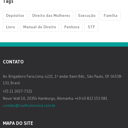
Tags
Depósitos
Direito das Mulheres
Execução
Família
Livro
Manual de Direito
Penhora
STF
CONTATO
Av. Brigadeiro Faria Lima, 4221, 1º andar Itaim Bibi , São Paulo, SP, 04538-
133, Brasil
+55 11 2657-7321
Neuer Wall 10, 20354 Hamburgo, Alemanha. +49 40 822 153 081
contato@coelhomoreira.com.br
MAPA DO SITE