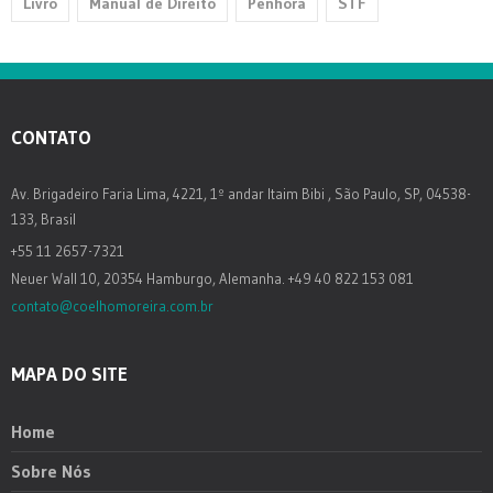
Livro
Manual de Direito
Penhora
STF
CONTATO
Av. Brigadeiro Faria Lima, 4221, 1º andar Itaim Bibi , São Paulo, SP, 04538-
133, Brasil
+55 11 2657-7321
Neuer Wall 10, 20354 Hamburgo, Alemanha. +49 40 822 153 081
contato@coelhomoreira.com.br
MAPA DO SITE
Home
Sobre Nós