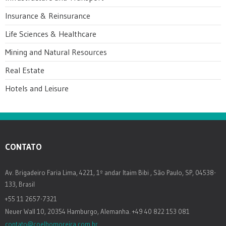
Insurance & Reinsurance
Life Sciences & Healthcare
Mining and Natural Resources
Real Estate
Hotels and Leisure
CONTATO
Av. Brigadeiro Faria Lima, 4221, 1º andar Itaim Bibi , São Paulo, SP, 04538-
133, Brasil
+55 11 2657-7321
Neuer Wall 10, 20354 Hamburgo, Alemanha. +49 40 822 153 081
contato@coelhomoreira.com.br