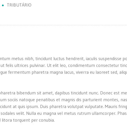
TRIBUTÁRIO
ntum metus nibh, tincidunt luctus hendrerit, iaculis suspendisse p
 ut felis ultrices pulvinar. Ut elit leo, condimentum consectetur tin
gue fermentum pharetra magna lacus, viverra eu laoreet sed, aliqu
um pharetra bibendum sit amet, dapibus tincidunt nunc. Donec est me
. Cum sociis natoque penatibus et magnis dis parturient montes, na
ncidunt at quis ipsum. Duis pharetra volutpat vulputate. Mauris fring
a sodales velit. Nulla eu magna vel metus rutrum ullamcorper. Phase
 litora torquent per conubia.