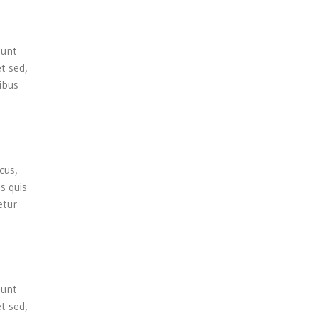
dunt
t sed,
pibus
cus,
s quis
etur
dunt
t sed,