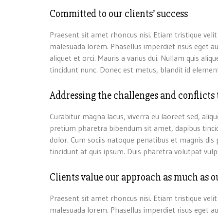
Committed to our clients’ success
Praesent sit amet rhoncus nisi. Etiam tristique veli
malesuada lorem. Phasellus imperdiet risus eget a
aliquet et orci. Mauris a varius dui. Nullam quis ali
tincidunt nunc. Donec est metus, blandit id element
Addressing the challenges and conflicts t
Curabitur magna lacus, viverra eu laoreet sed, aliquet
pretium pharetra bibendum sit amet, dapibus tincid
dolor. Cum sociis natoque penatibus et magnis dis 
tincidunt at quis ipsum. Duis pharetra volutpat vulp
Clients value our approach as much as ou
Praesent sit amet rhoncus nisi. Etiam tristique veli
malesuada lorem. Phasellus imperdiet risus eget a