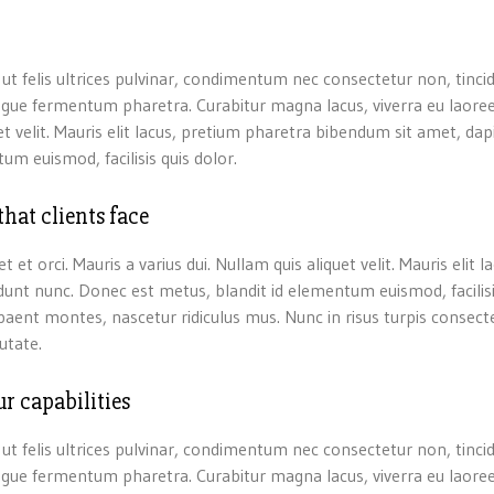
t ut felis ultrices pulvinar, condimentum nec consectetur non, tinci
ugue fermentum pharetra. Curabitur magna lacus, viverra eu laoree
quet velit. Mauris elit lacus, pretium pharetra bibendum sit amet, da
um euismod, facilisis quis dolor.
hat clients face
 et orci. Mauris a varius dui. Nullam quis aliquet velit. Mauris elit la
unt nunc. Donec est metus, blandit id elementum euismod, facilisi
paent montes, nascetur ridiculus mus. Nunc in risus turpis consect
utate.
r capabilities
t ut felis ultrices pulvinar, condimentum nec consectetur non, tinci
ugue fermentum pharetra. Curabitur magna lacus, viverra eu laoree