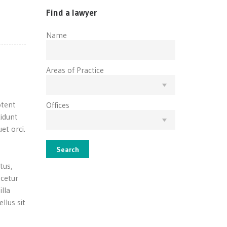
Find a lawyer
Name
Areas of Practice
otent
Offices
cidunt
et orci.
Search
tus,
scetur
illa
llus sit