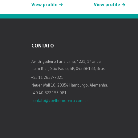
View profile
View profile
CONTATO
Av. Brigadeiro Faria Lima, 4221, 1º andar
Itaim Bibi , São Paulo, SP, 04538-133, Brasil
+55 11 2657-7321
Neuer Wall 10, 20354 Hamburgo, Alemanha.
+49 40 822 153 081
contato@coelhomoreira.com.br